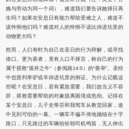
娩与劳动为同一个词），难道我们要告诉她择日再
生吗？如果在安息日有能力帮助受难之人，难道不
该怜悯他们吗？难道对人的怜悯不该比掉进坑里的
动物更大吗？
然而，人们有时为自己在圣日的行为辩解，或寻找
借口。更为甚者，竟有人口不择言，称自己的行为
属于搭救“落井之牛”（参阅路14:5）的“善举”。圣经
中也曾列举驴或羊掉进坑里的例证。为什么记载这
些呢？在安息日，若有紧急需要，我们故当义不容
辞，搭救需要帮助的对象脱离困境或危殆。记得在
某个安息日，儿子史蒂芬和我驾车从教堂回家，途
中见到可怕的一幕。一辆车不偏不倚地抛锚在十字
路口，只见路过的车辆纷纷朝司机鸣笛，无人伸出