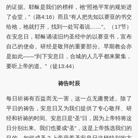
的证据。耶稣是我们的榜样，祂“照祂平常的规矩进
了会堂，”（路4:16）而且“有人把先知以赛亚的书交
给祂，祂就打开，找到一处写着说……”。（17节）
在安息日，耶稣诵读旧约圣经中的以赛亚书，宣布
自己的使命。研经是敬拜的重要部分。早期教会亦
是如此——“到下安息日，合城的人几乎都来聚集，
要听上帝的道。”（徒13:44）
祷告时辰
每日祈祷有百益而无一害，这一点无庸赘述。除了
平日的祷告，安息日又为我们提供了专心敬拜、研
经和祈祷的时间。安息日是“圣”日，因为上帝特将这
日分别出来。我们也要成“圣”，这是上帝拣选我们的