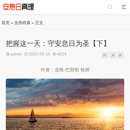
首页
»
去伪存真
» 正文
把握这一天：守安息日为圣【下】
admin
2022-03-16
4024
A⁺
A
A⁻
作者：道格·巴契勒 牧师