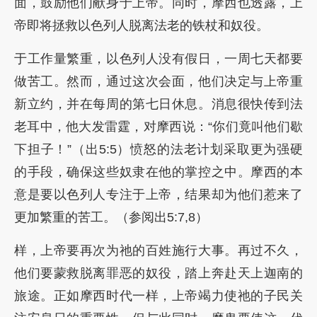
面，鼓励他们献身于上帝。同时，摩西也透露，上
帝即将拯救以色列人脱离法老的铁杖和奴役。
于工作量繁重，以色列人没有假日，一周七天都要
做苦工。然而，通过这次会面，他们决定与上帝重
新立约，并在每周的第七日休息。消息很快传到法
老耳中，他大发雷霆，对摩西说：“你们竟叫他们歇
下担子！”（出5:5）愤怒的法老计划采取更为强硬
的手段，确保这些奴隶在他的掌控之中。摩西的本
意是要以色列人专注于上帝，结果却为他们惹来了
更加繁重的苦工。（参阅出5:7,8）
样，上帝要再次为祂的百姓施行大事。再过不久，
他们要蒙救脱离罪恶的奴役，踏上奔赴天上迦南的
旅途。正如摩西时代一样，上帝竭力使祂的子民关