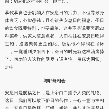
前；切勿把这样的机会一睡而过。
暴饮暴食也会削弱人在安息日的活力。不但导致身
体疲乏，心智愚钝，且会错失安息日的福惠。圣日
的饮食既要特别，也要简单。这并不是说要烹调20
种菜肴，供家人随意点餐。人们往往在安息日吃得
过饱，逢遇聚餐更是如此。饭后恨不得躺在吊床
上，一觉睡到夕阳西下，圣日的时光就这样消磨掉
了。切勿陷入这样的网罗（译者注：吊床为网状）
之中。
与耶稣相会
安息日是赐福之日，是上帝白白赐予人类的礼物。
这日，我们可以放下俗日的劳作，一心一意与主相
会。安息日是敬拜、研经、祈祷、并与其他基督徒