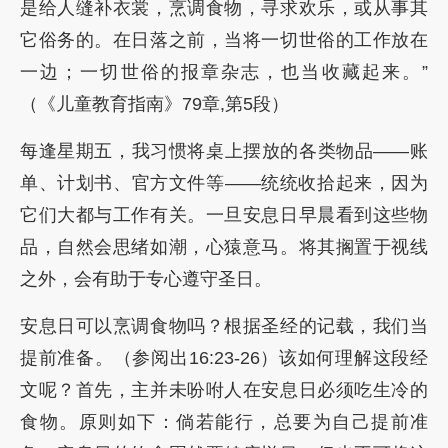
是给人缝补衣裳，烹调食物，寻求欢乐，或从事其
它俗务的。在日落之前，当将一切世俗的工作放在
一边；一切世俗的报章杂志，也当收藏起来。”
（《儿童教育指南》79章,第5段）
每逢星期五，我习惯将桌上摆放的各类物品——账
单、计划书、官方文件等——统统收拾起来，因为
它们大都与工作有关。一旦安息日早晨看到这些物
品，自然会思绪如潮，心猿意马。将其搁置于视线
之外，会有助于专心遵守圣日。
安息日可以烹调食物吗？根据圣经的记载，我们当
提前准备。（参阅出16:23-26）该如何理解这段经
文呢？首先，主并未吩咐人在安息日必须吃生冷的
食物。原则如下：倘若能行，总要为自己提前准