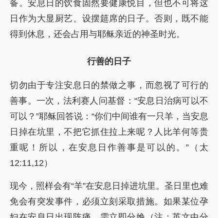
备。安息日的饮食固然要健康悦目，但也不可将这
日作为大显厨艺、设摆筵席的日子。否则，既不能
得到休息，还会占用与耶稣亲近的神圣时光。
行善的日子
切勿由于专注安息日的禁做之事，而忽视了可行的
善事。一次，法利赛人问基督：“安息日治病可以不
可以？”耶稣回答说：“你们中间谁有一只羊，当安息
日掉在坑里，不把它抓住拉上来呢？人比羊何等贵
重呢！所以，在安息日作善事是可以的。”（太
12:11,12）
现今，照样会有“羊”在安息日掉进坑里。圣日里也难
免会有突发事件，必须立刻采取措施。如果某位孕
妇在安息日出现阵痛，需立即分娩（注：英文中分