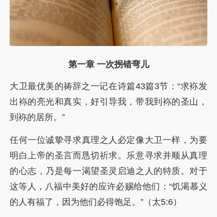
第一章 一次拐错弯儿
大卫最优美的祷辞之一记在诗篇43篇3节：“求袮发
出袮的亮光和真实，好引导我，带我到袮的圣山，
到袮的居所。”
任何一位诚挚寻求真理之人必定像大卫一样，为要
明白上帝的圣言而恳切祈求。乐意寻求并顺从真理
的心志，乃是每一渴望圣灵启迪之人的特质。对于
这等人，八福中美好的应许必赐给他们：“饥渴慕义
的人有福了，因为他们必得饱足。”（太5:6）