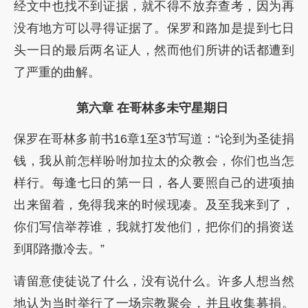
经文中也找不到证据，就不得不放弃查考，因为再
没有地方可以寻得证据了。保罗和路加是提到七日
头一日的最后两名证人，然而他们所讲的话都遭到
了严重的曲解。
第六章 在哥林多未守星期日
保罗在哥林多前书16章1至3节写道：“论到为圣徒捐
钱，我从前怎样吩咐加拉太的众教会，你们也当怎
样行。每逢七日的第一日，各人要照自己的进项抽
出来留着，免得我来的时候现凑。及至我来到了，
你们写信举荐谁，我就打发他们，把你们的捐资送
到耶路撒冷去。”
请留意使徒说了什么，没有说什么。许多人想当然
地认为当时举行了一场宗教聚会，并且收集募捐。