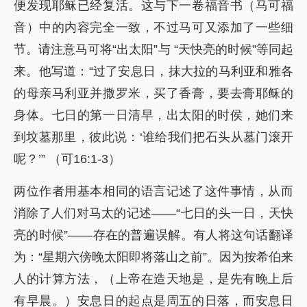
便发现耶稣已经复活。这与下一卷福音书（马可福
音）中的内容完全一致，不过马可又添加了一些细
节。请注意马可将“出太阳”与 “天快亮的时候”等同起
来。他写道：“过了安息日，抹大拉的马利亚和雅各
的母亲马利亚并撒罗米，买了香膏，要去膏耶稣的
身体。七日的第一日清早，出太阳的时侯，她们来
到坟墓那里，彼此说：‘谁给我们把石头从墓门滚开
呢？’” （可16:1-3）
两位作者用基本相同的语言记述了这件事情，从而
消除了人们对马太的记述——“七日的头一日，天快
亮的时候”——存在的普遍误解。有人将这句话翻译
为：“星期六傍晚太阳即将落山之前”。因为按希伯来
人的计算方法，（上帝在造天地是，是先有晚上后
有早晨。）安息日的起点是周五的日落，而安息日