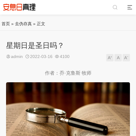
首页
»
去伪存真
» 正文
星期日是圣日吗？
admin
2022-03-16
4100
A⁺
A
A⁻
作者：乔·克鲁斯 牧师