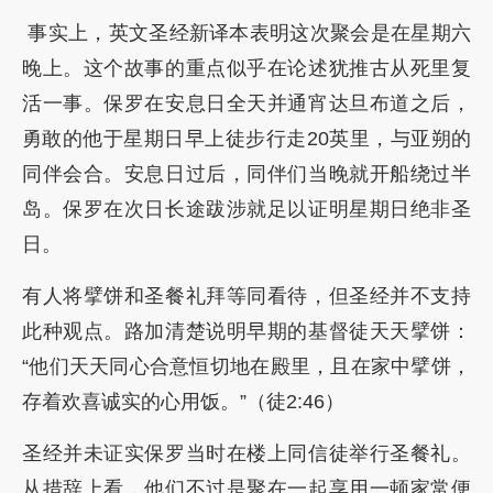
事实上，英文圣经新译本表明这次聚会是在星期六
晚上。这个故事的重点似乎在论述犹推古从死里复
活一事。保罗在安息日全天并通宵达旦布道之后，
勇敢的他于星期日早上徒步行走20英里，与亚朔的
同伴会合。安息日过后，同伴们当晚就开船绕过半
岛。保罗在次日长途跋涉就足以证明星期日绝非圣
日。
有人将擘饼和圣餐礼拜等同看待，但圣经并不支持
此种观点。路加清楚说明早期的基督徒天天擘饼：
“他们天天同心合意恒切地在殿里，且在家中擘饼，
存着欢喜诚实的心用饭。”（徒2:46）
圣经并未证实保罗当时在楼上同信徒举行圣餐礼。
从措辞上看，他们不过是聚在一起享用一顿家常便